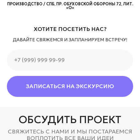
ОБСУДИТЬ ПРОЕКТ
ДАВАЙТЕ СВЯЖЕМСЯ И ЗАПЛАНИРУЕМ ВСТРЕЧУ!
СВЯЖИТЕСЬ С НАМИ И МЫ ПОСТАРАЕМСЯ
ВОПЛОТИТЬ ВСЕ ВАШИ ИДЕИ
ЗАПОЛНИТЬ ФОРМУ
ЗАПИСАТЬСЯ НА ЭКСКУРСИЮ
САЙТ
ПОКУПАТЕЛЯМ
КАТАЛОГ
СОСТАВ И УХОД
ГЛАВНАЯ
ДОСТАВКА И ОПЛАТА
ШОУРУМ / СПБ, ПР. ОБУХОВСКОЙ ОБОРОНЫ 72, ЛИТ. «‎О»‎
КОМАНДА
СВЯЗЬ
ZAKAZ@AVRORASTORE.RU
+7 (931) 951-45-16
РЕКВИЗИТЫ
МЫ В СОЦ. СЕТЯХ
ООО «‎А-Стор»
VK
ОГРН: 1157847054837
TELEGRAM
ИНН: 781001001