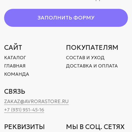
АДРЕСА
ОФИС СПБ
ПРОИЗВОДСТВО
СПБ, УЛИЦА КИЕВСКАЯ,
СПБ, ПР. ОБУХОВСКОЙ
Д. 6, БЦ «КИЕВСКАЯ 6»
ОБОРОНЫ 72, ЛИТ. «‎О»‎
ОФИС 102
ОФИС МСК
1-Я УЛ. ЯМСКОГО ПОЛЯ,
Д. 1, КОРП. 1, АП. 23
КОМПЛЕКС SLAVA
При заключении сделок на нашем сайте вы соглашаетесь
с
политикой конфиденциальности.