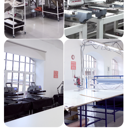
+7 931 951-45-16
ЗАКАЗ@AVRORASTORE.RU
Офис Москва:
1-я улица Ямского Поля, д. 1. 17, к. 12, офис 8
Офис Санкт-Петербург:
ул. Киевская, д. 6, БЦ «Киевская 6», офис 102
ПРОИЗВОДСТВО / СПБ, ПР. ОБУХОВСКОЙ ОБОРОНЫ 72, ЛИТ.
«‎О»‎
ХОТИТЕ ПОСЕТИТЬ НАС?