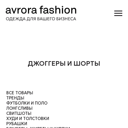
ДЖОГГЕРЫ И ШОРТЫ
ВСЕ ТОВАРЫ
КОНТАКТЫ
ТРЕНДЫ
ФУТБОЛКИ И ПОЛО
ЛОНГСЛИВЫ
+7 931 951-45-16
СВИТШОТЫ
ЗАКАЗ@AVRORASTORE.RU
ХУДИ И ТОЛСТОВКИ
РУБАШКИ
БОМБЕРЫ, ЖИЛЕТЫ И КУРТКИ
Офис Москва:
ВЕТРОВКИ И ДОЖДЕВИКИ
1-я улица Ямского Поля, д. 1. 17, к. 12, офис 8
ТРИКОТАЖ