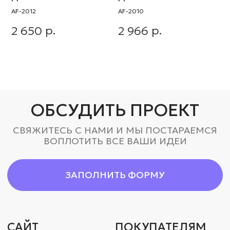
САЙТ
ПОКУПАТЕЛЯМ
КАТАЛОГ
СОСТАВ И УХОД
ГЛАВНАЯ
ДОСТАВКА И ОПЛАТА
КОМАНДА
СВЯЗЬ
ZAKAZ@AVRORASTORE.RU
+7 (931) 951-45-16
РЕКВИЗИТЫ
МЫ В СОЦ. СЕТЯХ
ООО «‎А-Стор»
VK
ОГРН: 1157847054837
TELEGRAM
ИНН: 781001001
АДРЕСА
ОФИС СПБ
ПРОИЗВОДСТВО
СПБ, УЛИЦА КИЕВСКАЯ,
СПБ, ПР. ОБУХОВСКОЙ
Д. 6, БЦ «КИЕВСКАЯ 6»
ОБОРОНЫ 72, ЛИТ. «‎О»‎