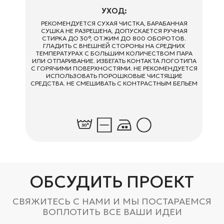
СВЯЗЬ
LUXE
ZAKAZ@AVRORASTORE.RU
ВЕТРОВКИ, ДОЖДЕВИКИ
+7 (931) 951-45-16
СОСТАВ:
РЕКВИЗИТЫ
МЫ В СОЦ. СЕТЯХ
100% ПОЛИЭСТЕР
ООО «‎А-Стор»
VK
УХОД:
ОГРН: 1157847054837
TELEGRAM
ИНН: 781001001
РЕКОМЕНДУЕТСЯ СУХАЯ ЧИСТКА, БАРАБАННАЯ
СУШКА НЕ РАЗРЕШЕНА, ДОПУСКАЕТСЯ РУЧНАЯ
СТИРКА ДО 30°, ОТЖИМ ДО 800 ОБОРОТОВ.
АДРЕСА
ГЛАДИТЬ С ВНЕШНЕЙ СТОРОНЫ НА СРЕДНИХ
ТЕМПЕРАТУРАХ С БОЛЬШИМ КОЛИЧЕСТВОМ ПАРА
ОФИС СПБ
ПРОИЗВОДСТВО
ИЛИ ОТПАРИВАНИЕ. ИЗБЕГАТЬ КОНТАКТА ЛОГОТИПА
С ГОРЯЧИМИ ПОВЕРХНОСТЯМИ. НЕ РЕКОМЕНДУЕТСЯ
СПБ, УЛИЦА КИЕВСКАЯ,
СПБ, ПР. ОБУХОВСКОЙ
ИСПОЛЬЗОВАТЬ ПОРОШКОВЫЕ ЧИСТЯЩИЕ
Д. 6, БЦ «КИЕВСКАЯ 6»
ОБОРОНЫ 72, ЛИТ. «‎О»‎
ОФИС 102
СРЕДСТВА. НЕ СМЕШИВАТЬ С КОНТРАСТНЫМ БЕЛЬЕМ
ОФИС МСК
1-Я УЛ. ЯМСКОГО ПОЛЯ,
Д. 1, КОРП. 1, АП. 23
КОМПЛЕКС SLAVA
При заключении сделок на нашем сайте вы соглашаетесь
с
политикой конфиденциальности.