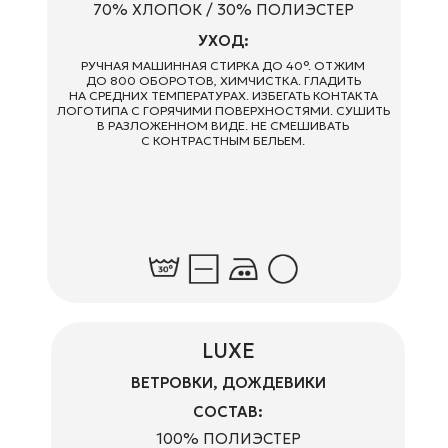
REGULAR
ХУДИ, ДЖОГЕРЫ, СВИТШОТЫ
СОСТАВ:
70% ХЛОПОК / 30% ПОЛИЭСТЕР
УХОД:
РУЧНАЯ МАШИННАЯ СТИРКА ДО 40°. ОТЖИМ
ДО 800 ОБОРОТОВ, ХИМЧИСТКА. ГЛАДИТЬ
ОБСУДИТЬ ПРОЕКТ
НА СРЕДНИХ ТЕМПЕРАТУРАХ. ИЗБЕГАТЬ КОНТАКТА
ЛОГОТИПА С ГОРЯЧИМИ ПОВЕРХНОСТЯМИ. СУШИТЬ
СВЯЖИТЕСЬ С НАМИ И МЫ ПОСТАРАЕМСЯ
В РАЗЛОЖЕННОМ ВИДЕ. НЕ СМЕШИВАТЬ
ВОПЛОТИТЬ ВСЕ ВАШИ ИДЕИ
С КОНТРАСТНЫМ БЕЛЬЕМ.
ЗАПОЛНИТЬ ФОРМУ
САЙТ
ПОКУПАТЕЛЯМ
КАТАЛОГ
СОСТАВ И УХОД
ГЛАВНАЯ
ДОСТАВКА И ОПЛАТА
КОМАНДА