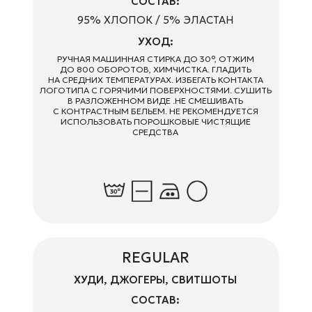
BASIC
ФУТБОЛКИ, ЛОНГСЛИВЫ
СОСТАВ:
95% ХЛОПОК / 5% ЭЛАСТАН
УХОД:
РУЧНАЯ МАШИННАЯ СТИРКА ДО 30°, ОТЖИМ
КОНТАКТЫ
ДО 800 ОБОРОТОВ, ХИМЧИСТКА. ГЛАДИТЬ
НА СРЕДНИХ ТЕМПЕРАТУРАХ. ИЗБЕГАТЬ КОНТАКТА
+7 931 951-45-16
ЛОГОТИПА С ГОРЯЧИМИ ПОВЕРХНОСТЯМИ. СУШИТЬ
ЗАКАЗ@AVRORASTORE.RU
В РАЗЛОЖЕННОМ ВИДЕ .НЕ СМЕШИВАТЬ
С КОНТРАСТНЫМ БЕЛЬЕМ. НЕ РЕКОМЕНДУЕТСЯ
ИСПОЛЬЗОВАТЬ ПОРОШКОВЫЕ ЧИСТЯЩИЕ
Офис Москва:
СРЕДСТВА
1-я улица Ямского Поля, д. 1. 17, к. 12, офис 8
Офис Санкт-Петербург:
ул. Киевская, д. 6, БЦ «Киевская 6», офис 102