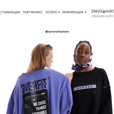
ZAKAZ@AVRORASTORE.RU
ЦИЯ
ПОРТФОЛИО
УСЛУГИ
ИНФОРМАЦИЯ
ОТВЕЧАЕМ НА ВСЕ ПИСЬМА
@avrorafashion
ФУТБОЛКА OVERFIT