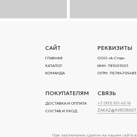
ГЛАВНАЯ
ООО «‎А-Стор»
КАТАЛОГ
ИНН: 781001001
КОМАНДА
ОГРН: 1157847054837
ПОКУПАТЕЛЯМ
СВЯЗЬ
+7 (931) 951-45-16
ДОСТАВКА И ОПЛАТА
ZAKAZ@AVRORASTORE.RU
СОСТАВ И УХОД
При заключении сделок на нашем сайте вы соглашаетесь