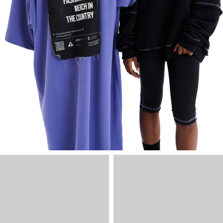
lUXE AF™
AF-3001/LUXE
ФУТБОЛКА OVERFIT lUXE AF™
AF-3001/LUXE