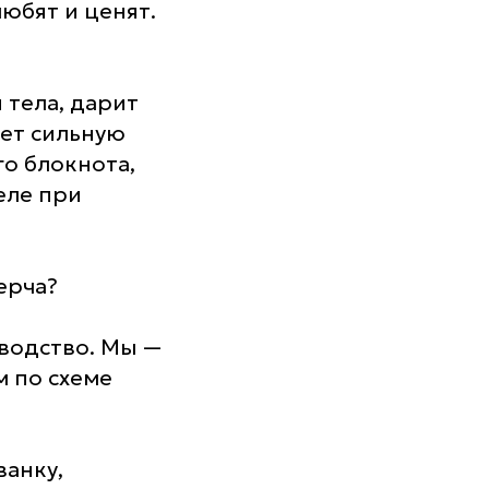
любят и ценят.
 тела, дарит
ает сильную
о блокнота,
еле при
ерча?
зводство. Мы —
 по схеме
ванку,