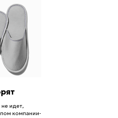
орят
 не идет,
типом компании-