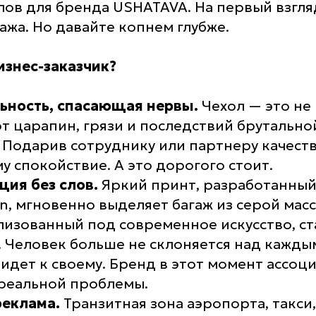
лов для бренда USHATAVA. На первый взгля
ажа. Но давайте копнем глубже.
изнес-заказчик?
ьность, спасающая нервы.
Чехол — это не
от царапин, грязи и последствий брутальн
. Подарив сотруднику или партнеру качест
у спокойствие. А это дорогого стоит.
ия без слов.
Яркий принт, разработанны
on, мгновенно выделяет багаж из серой мас
илизованный под современное искусство, с
 Человек больше не склоняется над кажд
идет к своему. Бренд в этот момент ассоц
реальной проблемы.
еклама.
Транзитная зона аэропорта, такси,