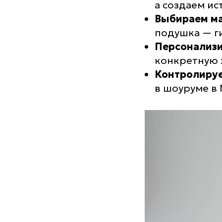
а создаем ис
Выбираем м
подушка — г
Персонализи
конкретную 
Контролируе
в шоуруме в