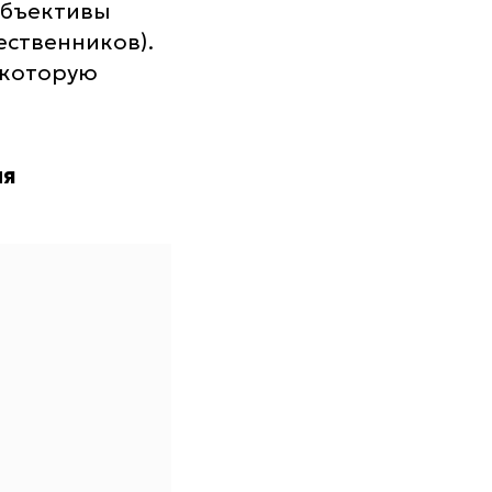
объективы
ественников).
 которую
ля