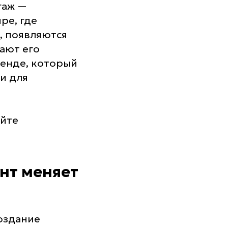
гаж —
ре, где
, появляются
ают его
ренде, который
и для
йте
нт меняет
оздание