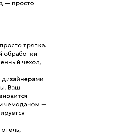
д — просто
 просто тряпка.
ой обработки
венный чехол,
й дизайнерами
сы. Ваш
тановится
ым чемоданом —
иируется
 отель,