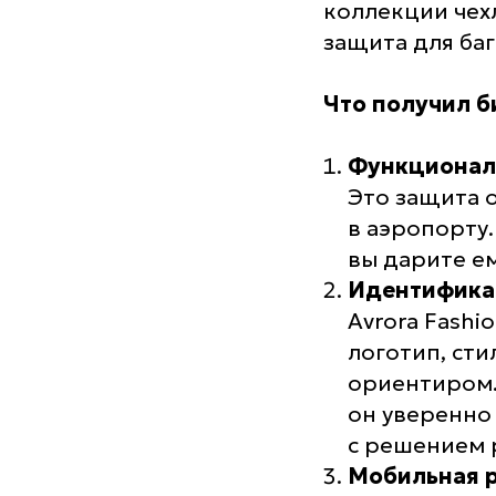
коллекции чех
защита для баг
Что получил б
Функционал
Это защита 
в аэропорту
вы дарите ем
Идентификац
Avrora Fashi
логотип, ст
ориентиром.
он уверенно 
с решением 
Мобильная р