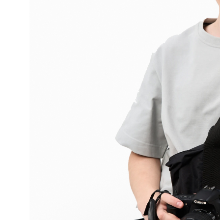
КАТАЛОГ
СОСТАВ И УХОД
ГЛАВНАЯ
ДОСТАВКА И ОПЛАТА
КОМАНДА
СВЯЗЬ
ZAKAZ@AVRORASTORE.RU
+7 (931) 951-45-16
РЕКВИЗИТЫ
МЫ В СОЦ. СЕТЯХ
ООО «‎А-Стор»
VK
ОГРН: 1157847054837
TELEGRAM
ИНН: 781001001
АДРЕСА
ОФИС СПБ
ПРОИЗВОДСТВО
СПБ, УЛИЦА КИЕВСКАЯ,
СПБ, ПР. ОБУХОВСКОЙ
Д. 6, БЦ «КИЕВСКАЯ 6»
ОБОРОНЫ 72, ЛИТ. «‎О»‎
ОФИС 102
ОФИС МСК
1-Я УЛ. ЯМСКОГО ПОЛЯ,
Д. 1, КОРП. 1, АП. 23
КОМПЛЕКС SLAVA