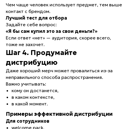
Чем чаще человек использует предмет, тем выше
контакт с брендом.
Лучший тест для отбора
Задайте себе вопрос:
«Я бы сам купил это за свои деньги?»
Если ответ «нет» — аудитория, скорее всего,
тоже не захочет.
Шаг 4. Продумайте
дистрибуцию
КОНТАКТЫ
Даже хороший мерч может провалиться из-за
+7 931 951-45-16
неправильного способа распространения.
ЗАКАЗ@AVRORASTORE.RU
Важно учитывать:
кому он достанется,
Офис Москва:
в каком контексте,
1-я улица Ямского Поля, д. 1. 17, к. 12, офис 8
в какой момент.
Офис Санкт-Петербург:
ул. Киевская, д. 6, БЦ «Киевская 6», офис 102
Примеры эффективной дистрибуции
Для сотрудников
welcome pack,