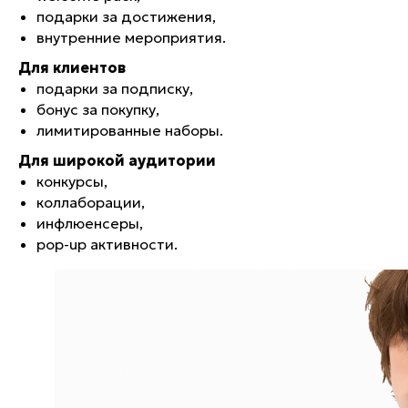
подарки за достижения,
внутренние мероприятия.
Для клиентов
подарки за подписку,
бонус за покупку,
лимитированные наборы.
Для широкой аудитории
конкурсы,
коллаборации,
инфлюенсеры,
ОБСУДИТЬ ПРОЕКТ
pop-up активности.
СВЯЖИТЕСЬ С НАМИ И МЫ ПОСТАРАЕМСЯ
ВОПЛОТИТЬ ВСЕ ВАШИ ИДЕИ
ЗАПОЛНИТЬ ФОРМУ
САЙТ
ПОКУПАТЕЛЯМ