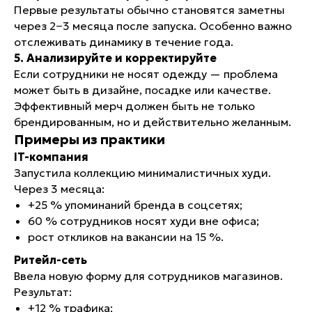
Первые результаты обычно становятся заметны
через 2−3 месяца после запуска. Особенно важно
отслеживать динамику в течение года.
5. Анализируйте и корректируйте
Если сотрудники не носят одежду — проблема
может быть в дизайне, посадке или качестве.
Эффективный мерч должен быть не только
ОБСУДИТЬ ПРОЕКТ
брендированным, но и действительно желанным.
СВЯЖИТЕСЬ С НАМИ И МЫ ПОСТАРАЕМСЯ
Примеры из практики
ВОПЛОТИТЬ ВСЕ ВАШИ ИДЕИ
IT-компания
Запустила коллекцию минималистичных худи.
ЗАПОЛНИТЬ ФОРМУ
Через 3 месяца:
+25 % упоминаний бренда в соцсетях;
60 % сотрудников носят худи вне офиса;
САЙТ
ПОКУПАТЕЛЯМ
рост откликов на вакансии на 15 %.
КАТАЛОГ
СОСТАВ И УХОД
ГЛАВНАЯ
ДОСТАВКА И ОПЛАТА
Ритейл-сеть
КОМАНДА
Ввела новую форму для сотрудников магазинов.
Результат:
СВЯЗЬ
+12 % трафика;