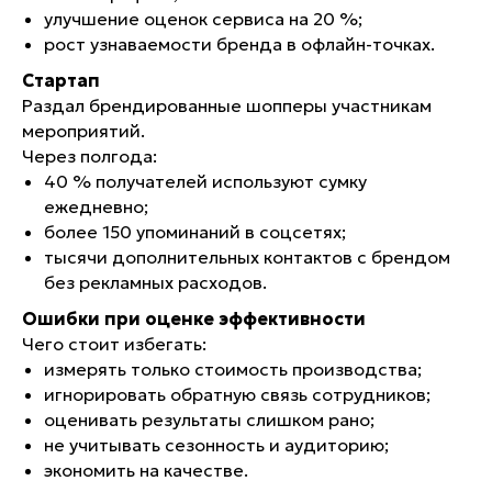
ZAKAZ@AVRORASTORE.RU
улучшение оценок сервиса на 20 %;
+7 (931) 951-45-16
рост узнаваемости бренда в офлайн-точках.
РЕКВИЗИТЫ
МЫ В СОЦ. СЕТЯХ
Стартап
Раздал брендированные шопперы участникам
ООО «‎А-Стор»
VK
ОГРН: 1157847054837
TELEGRAM
мероприятий.
ИНН: 781001001
Через полгода:
40 % получателей используют сумку
ежедневно;
АДРЕСА
более 150 упоминаний в соцсетях;
ОФИС СПБ
ПРОИЗВОДСТВО
тысячи дополнительных контактов с брендом
СПБ, УЛИЦА КИЕВСКАЯ,
СПБ, ПР. ОБУХОВСКОЙ
без рекламных расходов.
Д. 6, БЦ «КИЕВСКАЯ 6»
ОБОРОНЫ 72, ЛИТ. «‎О»‎
ОФИС 102
Ошибки при оценке эффективности
ОФИС МСК
1-Я УЛ. ЯМСКОГО ПОЛЯ,
Чего стоит избегать:
Д. 1, КОРП. 1, АП. 23
измерять только стоимость производства;
КОМПЛЕКС SLAVA
игнорировать обратную связь сотрудников;
При заключении сделок на нашем сайте вы соглашаетесь
с
политикой конфиденциальности.
оценивать результаты слишком рано;
не учитывать сезонность и аудиторию;
экономить на качестве.