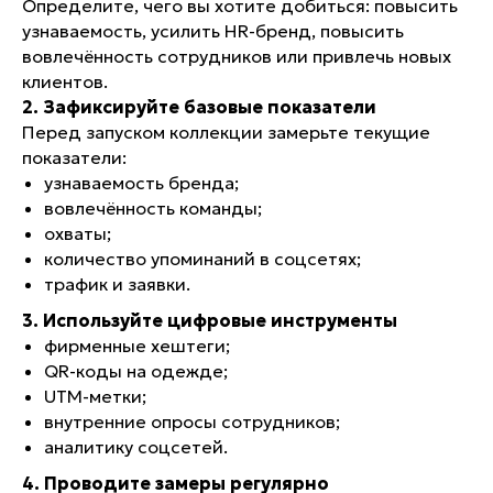
Определите, чего вы хотите добиться: повысить
узнаваемость, усилить HR-бренд, повысить
вовлечённость сотрудников или привлечь новых
клиентов.
2. Зафиксируйте базовые показатели
Перед запуском коллекции замерьте текущие
КОНТАКТЫ
показатели:
+7 931 951-45-16
узнаваемость бренда;
ЗАКАЗ@AVRORASTORE.RU
вовлечённость команды;
охваты;
Офис Москва:
количество упоминаний в соцсетях;
1-я улица Ямского Поля, д. 1. 17, к. 12, офис 8
трафик и заявки.
Офис Санкт-Петербург:
ул. Киевская, д. 6, БЦ «Киевская 6», офис 102
3. Используйте цифровые инструменты
фирменные хештеги;
QR-коды на одежде;
UTM-метки;
внутренние опросы сотрудников;
аналитику соцсетей.
4. Проводите замеры регулярно