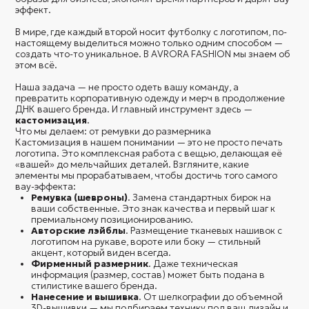
варианты размещения элементов кастомизации, учитывая
крой и цвет изделия. Мы не просто «ставим лого», мы
встраиваем его в дизайн.
Подбор материалов
. Используем только качественные
ткани и расходные материалы, которые выдержат
многочисленные стирки и сохранят яркость.
Примерка и утверждение
. Перед запуском тиража мы
всегда отшиваем сэмплы (образцы). Это ключевой этап, на
котором мы с вами утверждаем итоговый вид продукта.
Производство
. Четко, быстро и в оговоренные сроки.
Совет дизайнера AVRORA FASHION:
как не испортить
вещь логотипом
«Самая частая ошибка — пытаться сделать логотип
слишком большим или размещать его там, где ткань дает
складки (например, в области карманов или швов), —
делится опытом наш мастер печати Александр. — Лучше
работать с локальными акцентами: миниатюрная вышивка
на манжете или контрастный лэйбл на спине смотрятся в сто
раз дороже, чем огромный принт на груди. Изучайте
конструкцию одежды: используйте кокетки, планки,
хлястики — это готовые "рамки" для вашего дизайна»...
Подробнее